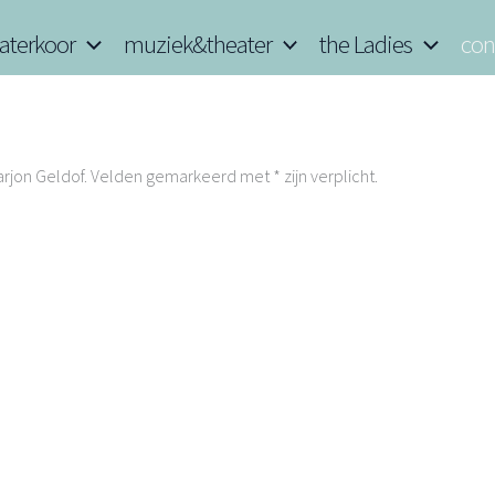
aterkoor
muziek&theater
the Ladies
con
rjon Geldof. Velden gemarkeerd met * zijn verplicht.