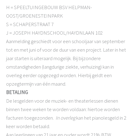
H = SPEELTUINGEBOUW BSV HELPMAN-
OOST/GROENESTEINPARK
S = SCHAPERSTRAAT 7
J = JOSEPH HAYDNSCHOOL/HAYDNLAAN 102
Aanmelding geschiedt voor een schooljaar van september
tot en met juni of voor de duur van een project. Later in het
jaar starten is uiteraard mogelijk. Bij bijzondere
omstandigheden (langdurige ziekte, verhuizing) kan in
overleg eerder opgezegd worden. Hierbij geldt een
opzegtermijn van één maand.
BETALING
De lesgelden voor de muziek- en theaterlessen dienen
binnen twee weken te worden voldaan: hiertoe worden
facturen toegezonden.
In overleg
kan het pianolesgeld in 2
keer worden betaald.
Aan leerlingen van 21 jaar en ouder wordt 21% BTW