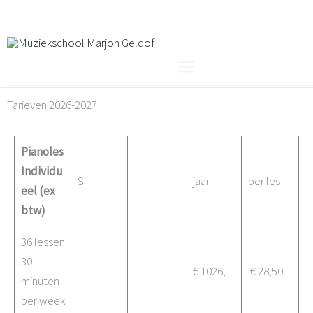
Ga
naar
de
inhoud
Tarieven 2026-2027
Pianoles
Individu
S
jaar
per les
eel (ex
btw)
36 lessen
30
€ 1026,-
€ 28,50
minuten
per week