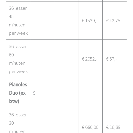
36 lessen
45
€ 1539,-
€ 42,75
minuten
per week
36 lessen
60
€ 2052,-
€ 57,-
minuten
per week
Pianoles
Duo (ex
S
btw)
36 lessen
30
€ 680,00
€ 18,89
minuten