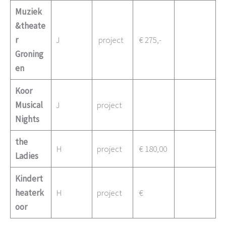
Muziek
&theate
r
J
project
€ 275,-
Groning
en
Koor
Musical
J
project
Nights
the
H
project
€ 180,00
Ladies
Kindert
heaterk
H
project
€
oor