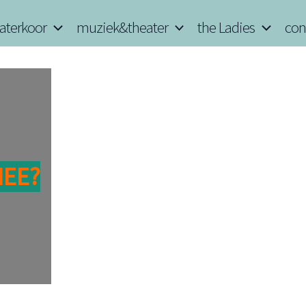
aterkoor
muziek&theater
the Ladies
con
MEE?