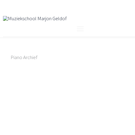
Ga
naar
de
inhoud
Piano Archief