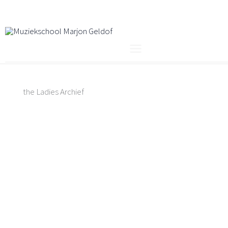
Ga
naar
de
inhoud
the Ladies Archief