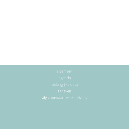
algemeen
agenda
belangrijke data
tarieven
alg voorwaarden en privacy